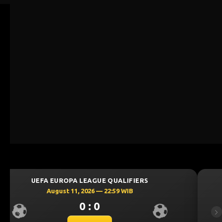
UEFA CHAMPIONS LEAGUE QUALIFIERS
August 11, 2026 — 22:59 WIB
0 : 0
Previous
Ne