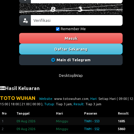
Remember Me
Masuk
Daftar Sekarang
Main di Telegram
Desktop
Wap
Hasil Keluaran
TOTO WUHAN
Website:
www.totowuhan.com
, Hari:
Setiap Hari ( 09:00 | 12:
15:00 | 18:00 | 21:00 | 00:00 )
, Tutup:
Tiap 3 jam
, Result:
Tiap 3 jam
No
Tanggal
Hari
Pasaran
Result
1
09 Aug 2026
Minggu
TWH - 553
1695
2
09 Aug 2026
Minggu
TWH - 552
5860