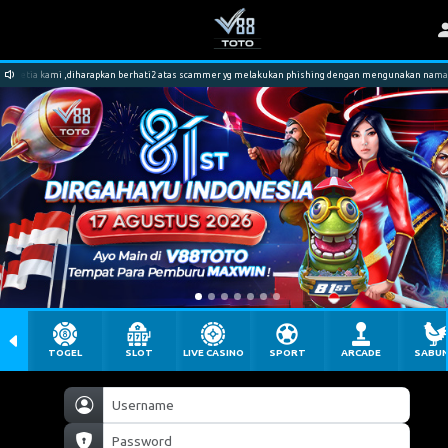
ia kami ,diharapkan berhati2 atas scammer yg melakukan phishing dengan mengunakan nama V88
TOGEL
SLOT
LIVE CASINO
SPORT
ARCADE
SABU