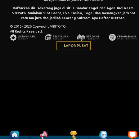
Daftarkan diri sekarang juga di situs Bandar Togel dan Agen Judi Resmi
V88toto. Mainkan Slot Gacor, Live Casino, Togel dan menangkan jackpot
ratusan juta dan jadilah seorang Sultan!!. Ayo Daftar V88toto!!
© 2015 - 2026 Copyright V88TOTO.
All Rights Reserved.
LAPOR PUSAT