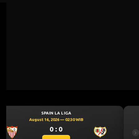
SPAIN LA LIGA
August 16, 2026 — 00:30 WIB
0 : 0
Previous
Ne