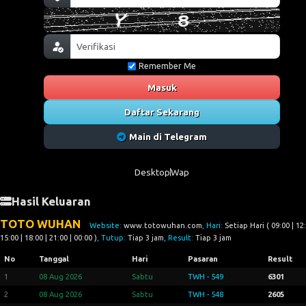
Remember Me
Masuk
Daftar Sekarang
Main di Telegram
Desktop
Wap
Hasil Keluaran
TOTO WUHAN
Website:
www.totowuhan.com
, Hari:
Setiap Hari ( 09:00 | 12:
15:00 | 18:00 | 21:00 | 00:00 )
, Tutup:
Tiap 3 jam
, Result:
Tiap 3 jam
No
Tanggal
Hari
Pasaran
Result
1
08 Aug 2026
Sabtu
TWH - 549
6301
2
08 Aug 2026
Sabtu
TWH - 548
2605