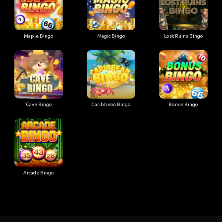
Maple Bingo
Magic Bingo
Lost Ruins Bingo
Cave Bingo
Caribbean Bingo
Bonus Bingo
Arcade Bingo