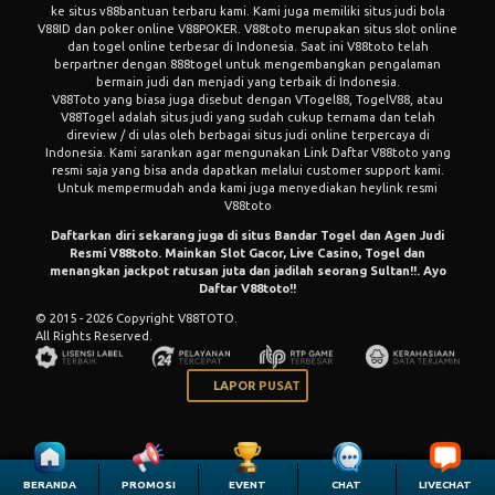
ke situs
v88bantuan terbaru
kami. Kami juga memiliki situs
judi bola
V88ID dan
poker online
V88POKER. V88toto merupakan situs slot online
dan togel online terbesar di Indonesia. Saat ini V88toto telah
berpartner dengan
888togel
untuk mengembangkan pengalaman
bermain judi dan menjadi yang terbaik di Indonesia.
V88Toto yang biasa juga disebut dengan VTogel88,
TogelV88
, atau
V88Togel adalah situs judi yang sudah cukup ternama dan telah
direview / di ulas oleh berbagai situs judi online terpercaya di
Indonesia. Kami sarankan agar mengunakan
Link Daftar V88toto
yang
resmi saja yang bisa anda dapatkan melalui customer support kami.
Untuk mempermudah anda kami juga menyediakan
heylink resmi
V88toto
Daftarkan diri sekarang juga di situs Bandar Togel dan Agen Judi
Resmi V88toto. Mainkan Slot Gacor, Live Casino, Togel dan
menangkan jackpot ratusan juta dan jadilah seorang Sultan!!. Ayo
Daftar V88toto!!
© 2015 - 2026 Copyright V88TOTO.
All Rights Reserved.
LAPOR PUSAT
BERANDA
PROMOSI
EVENT
CHAT
LIVECHAT