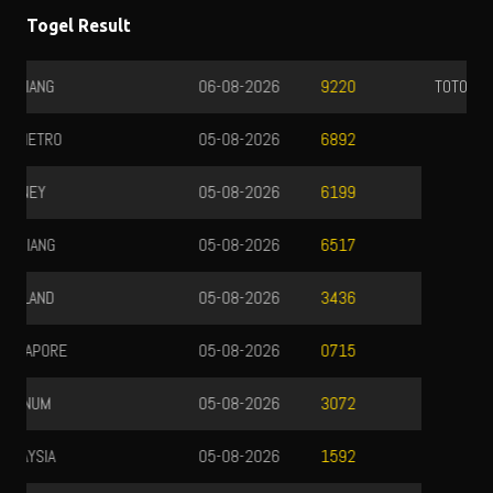
Togel Result
TOTO WUHAN
06-08-2026
0993