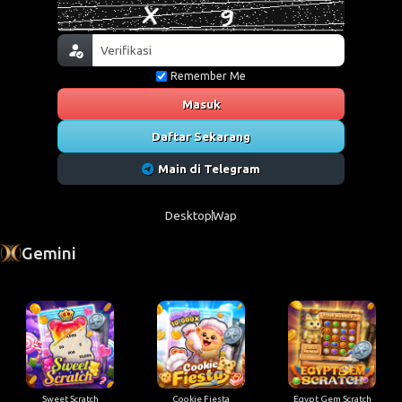
Remember Me
Masuk
Daftar Sekarang
Main di Telegram
Desktop
Wap
Gemini
Sweet Scratch
Cookie Fiesta
Egypt Gem Scratch