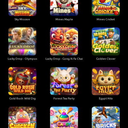
Sky Mission
Mines Maple
Mines Cricket
Lucky Drop - Olympus
Lucky Drop - Gong Xi Fa Chai
Golden Clover
Gold Rush: Wild Dig
Forest Tea Party
Egypt Hilo