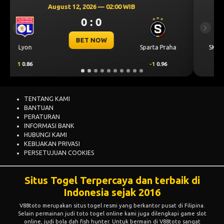
August 12, 2026 — 01:30 WIB
0 : 0
Previous
Next
BET NOW
a Praha
SK Sturm Graz
Fenerbahce
0.96
-0.5
0.95
0.5
0.87
TENTANG KAMI
BANTUAN
PERATURAN
INFORMASI BANK
HUBUNGI KAMI
KEBIJAKAN PRIVASI
PERSETUJUAN COOKIES
Situs Togel
Terpercaya dan terbaik di
Indonesia sejak 2016
V88toto merupakan situs togel resmi yang berkantor pusat di Filipina.
Selain permainan judi toto togel online kami juga dilengkapi game slot
online, judi bola dah fish hunter. Untuk bermain di V88toto sangat